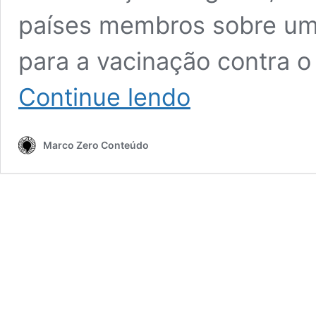
países membros sobre uma 
para a vacinação contra o
Abaixe
Continue lendo
suas
expectativas:
o
Marco Zero Conteúdo
longo
e
tortuoso
caminho
para
a
vacinação
contra
o
coronavírus