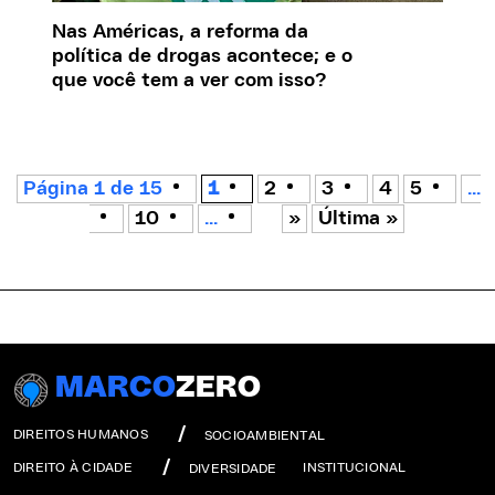
Nas Américas, a reforma da
política de drogas acontece; e o
que você tem a ver com isso?
Página 1 de 15
1
2
3
4
5
...
10
...
»
Última »
MARCO
ZERO
DIREITOS HUMANOS
SOCIOAMBIENTAL
DIREITO À CIDADE
INSTITUCIONAL
DIVERSIDADE