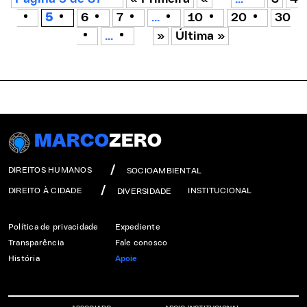
5
6
7
...
10
20
30
...
»
Última »
MARCO
ZERO
DIREITOS HUMANOS
SOCIOAMBIENTAL
DIREITO À CIDADE
INSTITUCIONAL
DIVERSIDADE
Política de privacidade
Expediente
Transparência
Fale conosco
História
Apoie