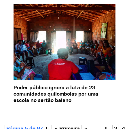
Poder público ignora a luta de 23
comunidades quilombolas por uma
escola no sertão baiano
Página 5 de 87
« Primeira
«
...
3
4