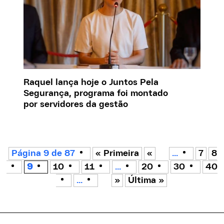
Raquel lança hoje o Juntos Pela
Segurança, programa foi montado
por servidores da gestão
Página 9 de 87
« Primeira
«
...
7
8
9
10
11
...
20
30
40
...
»
Última »