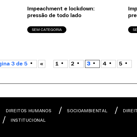
Impeachment e lockdown:
Imp
pressão de todo lado
pre
SEM CATEGORIA
S
ina 3 de 5
«
1
2
3
4
5
DIREITOS HUMANOS
SOCIOAMBIENTAL
DIREI
INSTITUCIONAL