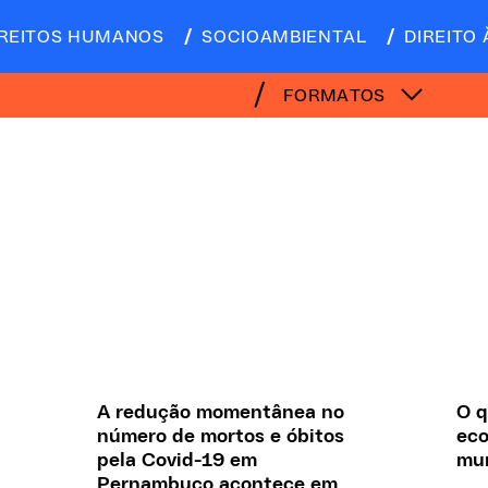
IREITOS HUMANOS
SOCIOAMBIENTAL
DIREITO 
FORMATOS
A redução momentânea no
O q
número de mortos e óbitos
eco
pela Covid-19 em
mu
Pernambuco acontece em