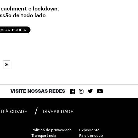
eachment e lockdown:
ssão de todo lado
EM CATEGORIA
»
VISITE NOSSAS REDES
TO À CIDADE
DIVERSIDADE
Política de privacidade
Expediente
Transparência
Fale conosco