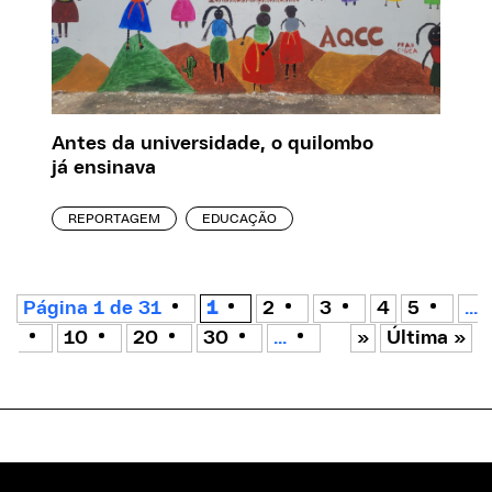
Antes da universidade, o quilombo
já ensinava
REPORTAGEM
EDUCAÇÃO
Página 1 de 31
1
2
3
4
5
...
10
20
30
...
»
Última »