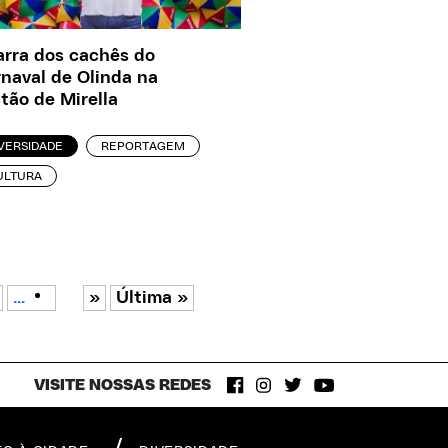
arra dos cachês do
naval de Olinda na
tão de Mirella
VERSIDADE
REPORTAGEM
ULTURA
...
»
Última »
VISITE NOSSAS REDES