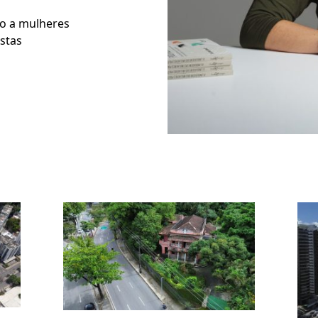
do a mulheres
istas