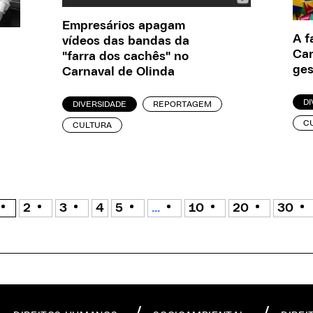
Empresários apagam
A f
vídeos das bandas da
Car
"farra dos cachês" no
ges
Carnaval de Olinda
DI
DIVERSIDADE
REPORTAGEM
C
CULTURA
2
3
4
5
...
10
20
30