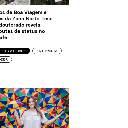
os de Boa Viagem e
os da Zona Norte: tese
doutorado revela
putas de status no
ife
REITO À CIDADE
ENTREVISTA
ODER