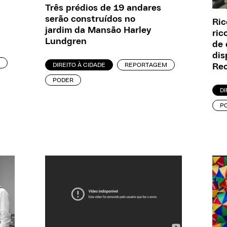
Três prédios de 19 andares
serão construídos no
Ric
jardim da Mansão Harley
ric
Lundgren
de 
dis
DIREITO À CIDADE
REPORTAGEM
Rec
PODER
DI
P