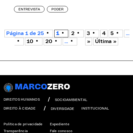
ENTREVISTA
PODER
Página 1 de 25
1
2
3
4
5
...
10
20
...
»
Última »
MARCO
ZERO
DIREITOS HUMANOS
SOCIOAMBIENTAL
DIREITO À CIDADE
INSTITUCIONAL
DIVERSIDADE
Política de privacidade
Expediente
Transparência
Fale conosco