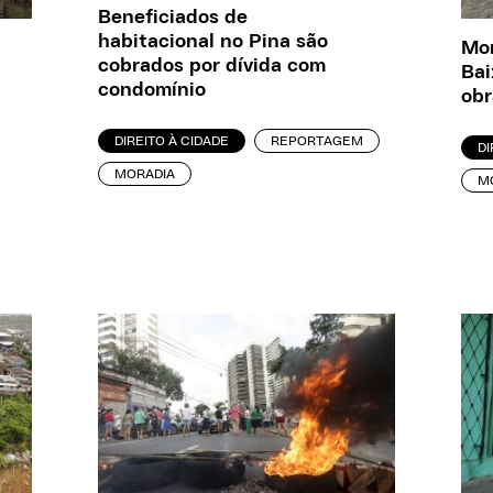
Beneficiados de
habitacional no Pina são
Mor
cobrados por dívida com
Bai
condomínio
obr
DIREITO À CIDADE
REPORTAGEM
DI
MORADIA
M