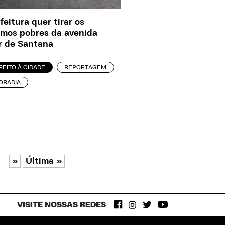
feitura quer tirar os
imos pobres da avenida
r de Santana
REITO À CIDADE
REPORTAGEM
ORADIA
»
Última »
VISITE NOSSAS REDES