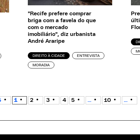
"Recife prefere comprar
Pre
briga com a favela do que
últ
com o mercado
Flo
imobiliário", diz urbanista
André Araripe
DI
M
DIREITO À CIDADE
ENTREVISTA
MORADIA
5
1
2
3
4
5
...
10
...