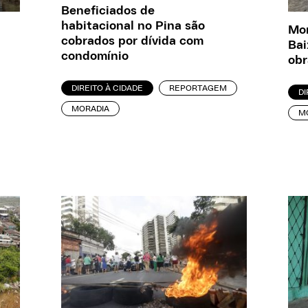
Beneficiados de
habitacional no Pina são
Mor
cobrados por dívida com
Bai
condomínio
obr
DIREITO À CIDADE
REPORTAGEM
DI
MORADIA
M