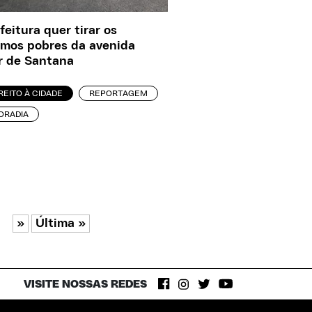
feitura quer tirar os
imos pobres da avenida
r de Santana
REITO À CIDADE
REPORTAGEM
ORADIA
»
Última »
VISITE NOSSAS REDES