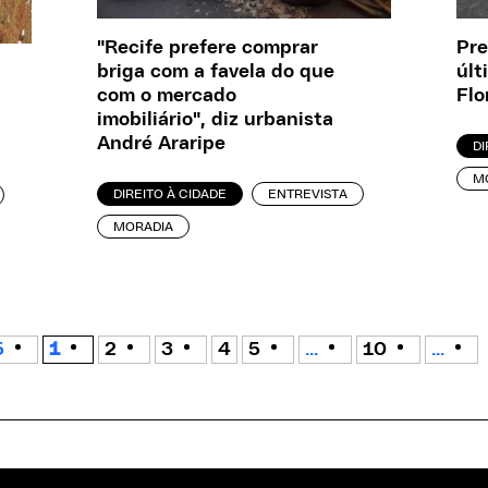
"Recife prefere comprar
Pre
briga com a favela do que
últ
com o mercado
Flo
imobiliário", diz urbanista
André Araripe
DI
M
DIREITO À CIDADE
ENTREVISTA
MORADIA
5
1
2
3
4
5
...
10
...