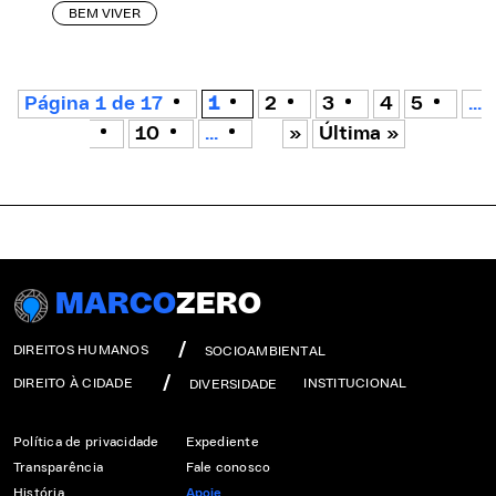
BEM VIVER
Página 1 de 17
1
2
3
4
5
...
10
...
»
Última »
MARCO
ZERO
DIREITOS HUMANOS
SOCIOAMBIENTAL
DIREITO À CIDADE
INSTITUCIONAL
DIVERSIDADE
Política de privacidade
Expediente
Transparência
Fale conosco
História
Apoie