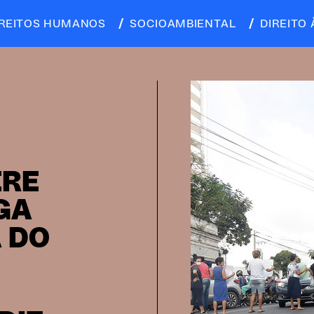
IREITOS HUMANOS
SOCIOAMBIENTAL
DIREITO 
ERE
GA
 DO