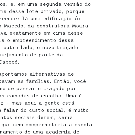
os, e, em uma segunda versão do
via desse lote privado, porque
reender lá uma edificação
[
o
on Macedo, da construtora Moura
ava exatamente em cima desse
ria o empreendimento dessa
r outro lado, o novo traçado
anejamento de parte da
Cabocó.
 apontamos alternativas de
avam as famílias. Então, você
mo de passar o traçado por
as camadas de escolha. Uma é
or – mas aqui a gente está
e falar do custo social, é muito
ntos sociais deram, seria
, que nem comprometeria a escola
onamento de uma academia de