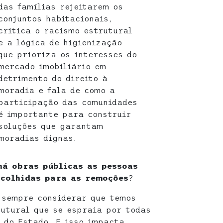
das famílias rejeitarem os
conjuntos habitacionais,
critica o racismo estrutural
e a lógica de higienização
que prioriza os interesses do
mercado imobiliário em
detrimento do direito à
moradia e fala de como a
participação das comunidades
é importante para construir
soluções que garantam
moradias dignas.
há obras públicas as pessoas
scolhidas para as remoções
?
sempre considerar que temos
utural que se espraia por todas
o do Estado. E isso impacta