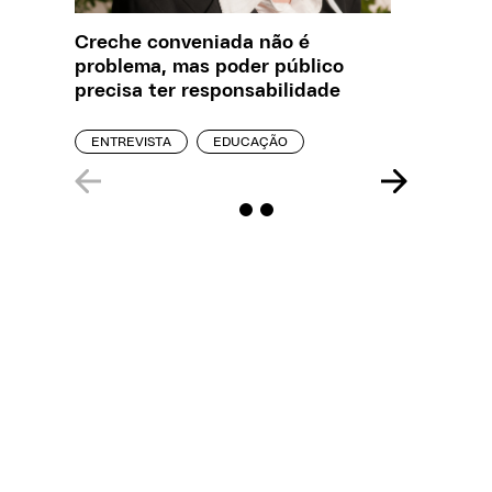
Creche conveniada não é
O que J
problema, mas poder público
sobre a
precisa ter responsabilidade
REPORT
ENTREVISTA
EDUCAÇÃO