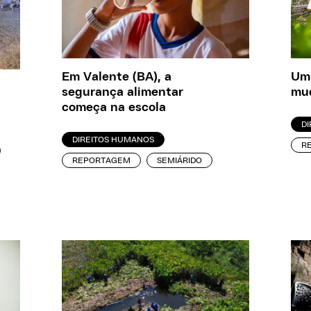
Em Valente (BA), a
Um 
segurança alimentar
mud
começa na escola
D
DIREITOS HUMANOS
R
REPORTAGEM
SEMIÁRIDO