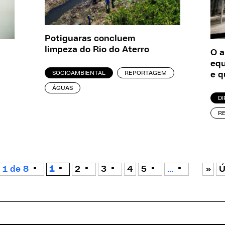
Potiguaras concluem
limpeza do Rio do Aterro
O a
equ
SOCIOAMBIENTAL
REPORTAGEM
e q
ÁGUAS
D
R
 1 de 8
1
2
3
4
5
...
»
Ú