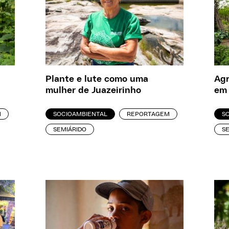
Plante e lute como uma
Agr
mulher de Juazeirinho
em 
M
SOCIOAMBIENTAL
REPORTAGEM
S
SEMIÁRIDO
S