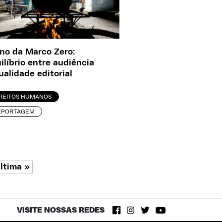
no da Marco Zero:
ilíbrio entre audiência
ualidade editorial
IREITOS HUMANOS
EPORTAGEM
ltima »
VISITE NOSSAS REDES