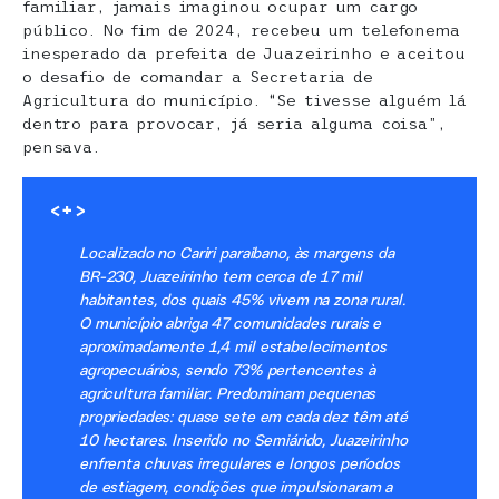
familiar, jamais imaginou ocupar um cargo
público. No fim de 2024, recebeu um telefonema
inesperado da prefeita de Juazeirinho e aceitou
o desafio de comandar a Secretaria de
Agricultura do município. “Se tivesse alguém lá
dentro para provocar, já seria alguma coisa”,
pensava.
<+>
Localizado no Cariri paraibano, às margens da
BR-230, Juazeirinho tem cerca de 17 mil
habitantes, dos quais 45% vivem na zona rural.
O município abriga 47 comunidades rurais e
aproximadamente 1,4 mil estabelecimentos
agropecuários, sendo 73% pertencentes à
agricultura familiar. Predominam pequenas
propriedades: quase sete em cada dez têm até
10 hectares. Inserido no Semiárido, Juazeirinho
enfrenta chuvas irregulares e longos períodos
de estiagem, condições que impulsionaram a