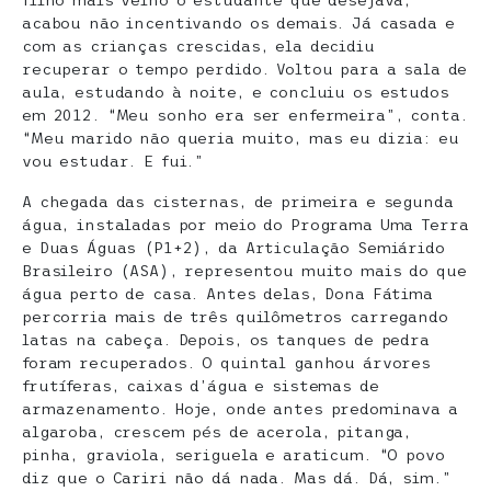
filho mais velho o estudante que desejava,
acabou não incentivando os demais. Já casada e
com as crianças crescidas, ela decidiu
recuperar o tempo perdido. Voltou para a sala de
aula, estudando à noite, e concluiu os estudos
em 2012. “Meu sonho era ser enfermeira”, conta.
“Meu marido não queria muito, mas eu dizia: eu
vou estudar. E fui.”
A chegada das cisternas, de primeira e segunda
água, instaladas por meio do Programa Uma Terra
e Duas Águas (P1+2), da Articulação Semiárido
Brasileiro (ASA), representou muito mais do que
água perto de casa. Antes delas, Dona Fátima
percorria mais de três quilômetros carregando
latas na cabeça. Depois, os tanques de pedra
foram recuperados. O quintal ganhou árvores
frutíferas, caixas d’água e sistemas de
armazenamento. Hoje, onde antes predominava a
algaroba, crescem pés de acerola, pitanga,
pinha, graviola, seriguela e araticum. “O povo
diz que o Cariri não dá nada. Mas dá. Dá, sim.”