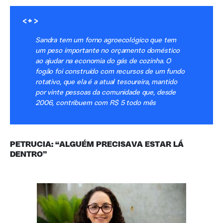
<+>
Sandra tem um forno agroecológico que tem
um peso importante no orçamento doméstico
ao ajudar na economia do gás de cozinha. O
fogão foi construído com recursos de um fundo
rotativo, que ela é a atual tesoureira, mantido
por vinte pessoas da comunidade que, desde
2006, contribuem com R$ 5 todo mês
PETRUCIA: “ALGUÉM PRECISAVA ESTAR LÁ
DENTRO”