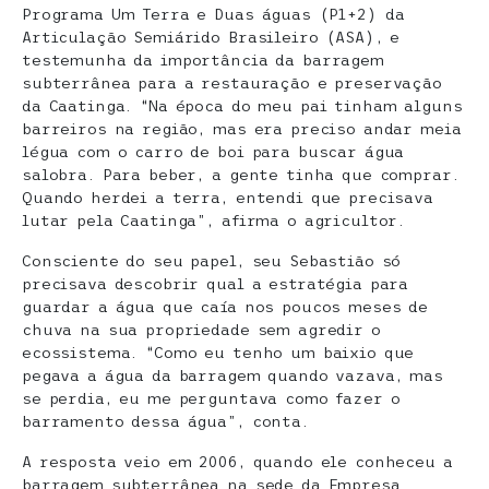
Programa Um Terra e Duas águas (P1+2) da
Articulação Semiárido Brasileiro (ASA), e
testemunha da importância da barragem
subterrânea para a restauração e preservação
da Caatinga. “Na época do meu pai tinham alguns
barreiros na região, mas era preciso andar meia
légua com o carro de boi para buscar água
salobra. Para beber, a gente tinha que comprar.
Quando herdei a terra, entendi que precisava
lutar pela Caatinga”, afirma o agricultor.
Consciente do seu papel, seu Sebastião só
precisava descobrir qual a estratégia para
guardar a água que caía nos poucos meses de
chuva na sua propriedade sem agredir o
ecossistema. “Como eu tenho um baixio que
pegava a água da barragem quando vazava, mas
se perdia, eu me perguntava como fazer o
barramento dessa água”, conta.
A resposta veio em 2006, quando ele conheceu a
barragem subterrânea na sede da Empresa