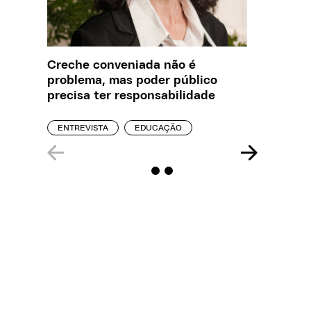
Creche conveniada não é
O que J
problema, mas poder público
sobre a
precisa ter responsabilidade
REPORT
ENTREVISTA
EDUCAÇÃO