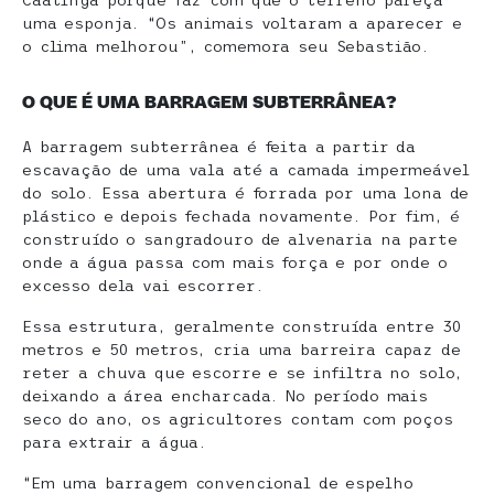
Caatinga porque faz com que o terreno pareça
uma esponja. “Os animais voltaram a aparecer e
o clima melhorou”, comemora seu Sebastião.
O QUE É UMA BARRAGEM SUBTERRÂNEA?
A barragem subterrânea é feita a partir da
escavação de uma vala até a camada impermeável
do solo. Essa abertura é forrada por uma lona de
plástico e depois fechada novamente. Por fim, é
construído o sangradouro de alvenaria na parte
onde a água passa com mais força e por onde o
excesso dela vai escorrer.
Essa estrutura, geralmente construída entre 30
metros e 50 metros, cria uma barreira capaz de
reter a chuva que escorre e se infiltra no solo,
deixando a área encharcada. No período mais
seco do ano, os agricultores contam com poços
para extrair a água.
“Em uma barragem convencional de espelho