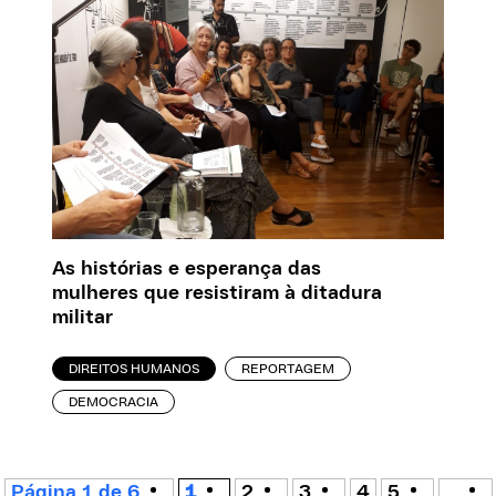
As histórias e esperança das
mulheres que resistiram à ditadura
militar
DIREITOS HUMANOS
REPORTAGEM
DEMOCRACIA
Página 1 de 6
1
2
3
4
5
...