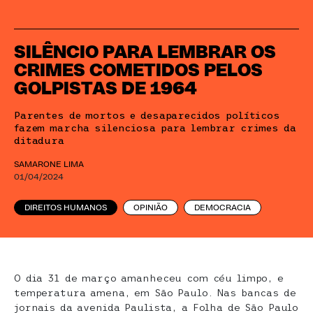
SILÊNCIO PARA LEMBRAR OS
CRIMES COMETIDOS PELOS
GOLPISTAS DE 1964
Parentes de mortos e desaparecidos políticos
fazem marcha silenciosa para lembrar crimes da
ditadura
SAMARONE LIMA
01/04/2024
DIREITOS HUMANOS
OPINIÃO
DEMOCRACIA
O dia 31 de março amanheceu com céu limpo, e
temperatura amena, em São Paulo. Nas bancas de
jornais da avenida Paulista, a Folha de São Paulo