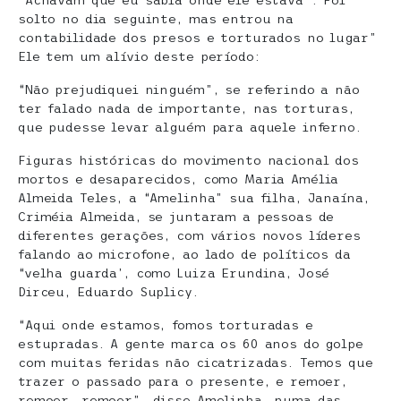
“Achavam que eu sabia onde ele estava”. Foi
solto no dia seguinte, mas entrou na
contabilidade dos presos e torturados no lugar”
Ele tem um alívio deste período:
“Não prejudiquei ninguém”, se referindo a não
ter falado nada de importante, nas torturas,
que pudesse levar alguém para aquele inferno.
Figuras históricas do movimento nacional dos
mortos e desaparecidos, como Maria Amélia
Almeida Teles, a “Amelinha” sua filha, Janaína,
Criméia Almeida, se juntaram a pessoas de
diferentes gerações, com vários novos líderes
falando ao microfone, ao lado de políticos da
“velha guarda’, como Luiza Erundina, José
Dirceu, Eduardo Suplicy.
“Aqui onde estamos, fomos torturadas e
estupradas. A gente marca os 60 anos do golpe
com muitas feridas não cicatrizadas. Temos que
trazer o passado para o presente, e remoer,
remoer, remoer”, disse Amelinha, numa das