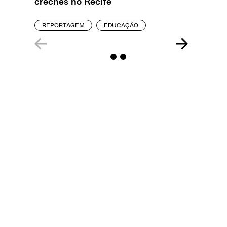
creches no Recife
precisa
REPORTAGEM
EDUCAÇÃO
ENTREVI