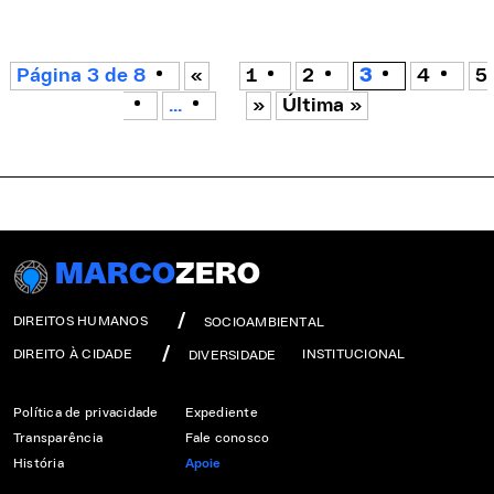
Página 3 de 8
«
1
2
3
4
5
...
»
Última »
MARCO
ZERO
DIREITOS HUMANOS
SOCIOAMBIENTAL
DIREITO À CIDADE
INSTITUCIONAL
DIVERSIDADE
Política de privacidade
Expediente
Transparência
Fale conosco
História
Apoie