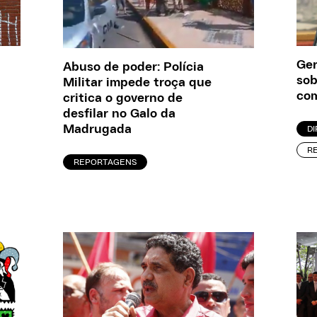
Ger
Abuso de poder: Polícia
sob
Militar impede troça que
com
critica o governo de
desfilar no Galo da
Madrugada
D
R
REPORTAGENS