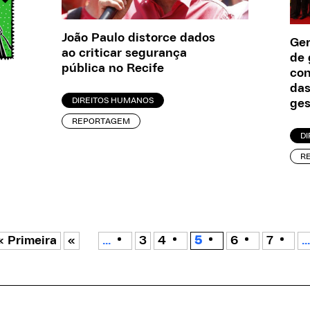
João Paulo distorce dados
Ger
ao criticar segurança
de 
pública no Recife
co
das
DIREITOS HUMANOS
ges
REPORTAGEM
D
R
« Primeira
«
...
3
4
5
6
7
...