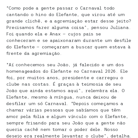
“Como pode a gente passar o Carnaval todo
cantando o hino do Elefante, que virou até um
grande clichê, e a agremiação estar desse jeito?
Precisamos fazer alguma coisa”, pensou Juliana.
Foi quando ela e Anax — cujos pais se
conheceram e se apaixonaram durante um desfile
do Elefante — começaram a buscar quem estava à
frente da agremiação.
“Aí conhecemos seu João, já falecido e um dos
homenageados do Elefante no Carnaval 2026. Ele
foi, por muitos anos, presidente e carregou o
clube nas costas. É graças à teimosia de seu
João que ainda estamos aqui”, relembra ela. O
Elefante, mesmo à míngua, nunca deixou de
desfilar um só Carnaval. “Depois começamos a
chamar várias pessoas que sabíamos que têm
amor pela folia e algum vínculo com o Elefante,
sempre frisando para seu João que a gente não
queria cachê nem tomar o poder dele. Nosso
desejo era realmente levantar o clube”, detalha.