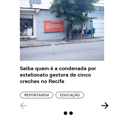
Saiba quem é a condenada por
Creche 
estelionato gestora de cinco
problem
creches no Recife
precisa
REPORTAGEM
EDUCAÇÃO
ENTREVI