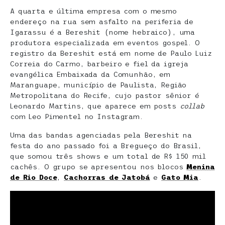
A quarta e última empresa com o mesmo
endereço na rua sem asfalto na periferia de
Igarassu é a Bereshit (nome hebraico), uma
produtora especializada em eventos gospel. O
registro da Bereshit está em nome de Paulo Luiz
Correia do Carmo, barbeiro e fiel da igreja
evangélica Embaixada da Comunhão, em
Maranguape, município de Paulista, Região
Metropolitana do Recife, cujo pastor sênior é
Leonardo Martins, que aparece em posts
collab
com Leo Pimentel no Instagram.
Uma das bandas agenciadas pela Bereshit na
festa do ano passado foi a Bregueço do Brasil,
que somou três shows e um total de R$ 150 mil
cachês. O grupo se apresentou nos blocos
Menina
de Rio Doce
,
Cachorras de Jatobá
e
Gato Mia
.