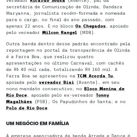
vereador
Ricardo Sousa
(Avante), pai da
secretária de Comunicação de Olinda, Dandara
Maryanna, jornalista recém-formada e nomeada
para o cargo, no final do ano passado, com
apenas 22 anos. E no bloco
Os Chegados
, apoiado
pelo vereador
Milcon Rangel
(MDB).
Outra banda dentro desse padrão encontrado pela
reportagem no portal da transparência de Olinda
é a Farra Boa, que realizou quatro
apresentações no último Carnaval, com cachês
de R$ 40 mil cada, totalizando R$ 160 mil. A
Farra Boa se apresentou na
TCM Acorda Tu
,
apoiada pelo
vereador Biai
(Avante), em seu
nono mandato consecutivo; no
Bloco Menina de
Rio Doce
, apoiado pelo ex-vereador
Tonny
Magalhães
(PSB); Os Papudinhos do Santa; e no
Polo de Rio Doce
.
UM NEGÓCIO EM FAMÍLIA
A empresa agenciadora da banda Arreda e Dance é