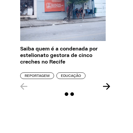
Saiba quem é a condenada por
O que J
estelionato gestora de cinco
sobre a
creches no Recife
REPORT
REPORTAGEM
EDUCAÇÃO