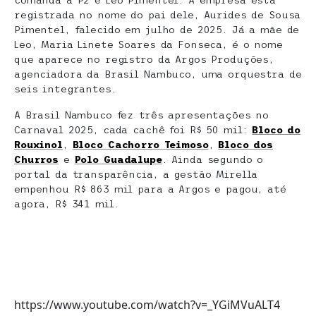
comanda a P2 é Leo Pimentel. A empresa está
registrada no nome do pai dele, Aurides de Sousa
Pimentel, falecido em julho de 2025. Já a mãe de
Leo, Maria Linete Soares da Fonseca, é o nome
que aparece no registro da Argos Produções,
agenciadora da Brasil Nambuco, uma orquestra de
seis integrantes.
A Brasil Nambuco fez três apresentações no
Carnaval 2025, cada cachê foi R$ 50 mil:
Bloco do
Rouxinol
,
Bloco Cachorro Teimoso
,
Bloco dos
Churros
e
Polo Guadalupe
. Ainda segundo o
portal da transparência, a gestão Mirella
empenhou R$ 863 mil para a Argos e pagou, até
agora, R$ 341 mil.
https://www.youtube.com/watch?v=_YGiMVuALT4