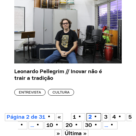
Leonardo Pellegrim // Inovar não é
trair a tradição
ENTREVISTA
CULTURA
Página 2 de 31
«
1
2
3
4
5
...
10
20
30
...
»
Última »