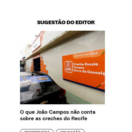
SUGESTÃO DO EDITOR
O que João Campos não conta
Saiba q
sobre as creches do Recife
estelio
creches