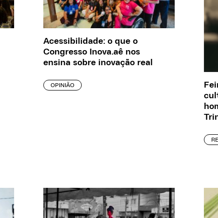
Acessibilidade: o que o
Congresso Inova.aê nos
ensina sobre inovação real
Fei
OPINIÃO
cul
ho
Tri
R