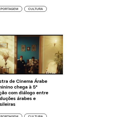
EPORTAGEM
CULTURA
tra de Cinema Árabe
inino chega à 5ª
ção com diálogo entre
duções árabes e
sileiras
EPORTAGEM
CULTURA