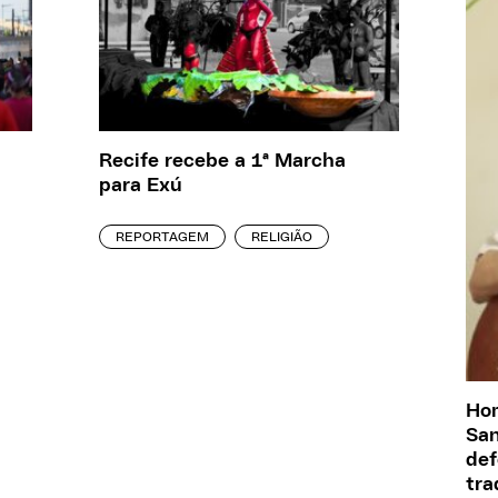
Recife recebe a 1ª Marcha
para Exú
REPORTAGEM
RELIGIÃO
Ho
San
def
tra