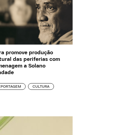
ra promove produção
tural das periferias com
menagem a Solano
ndade
EPORTAGEM
CULTURA