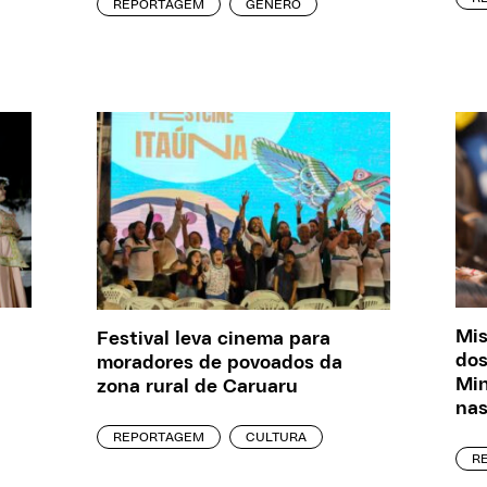
REPORTAGEM
GÊNERO
Mis
Festival leva cinema para
dos
moradores de povoados da
Min
zona rural de Caruaru
nas
REPORTAGEM
CULTURA
R