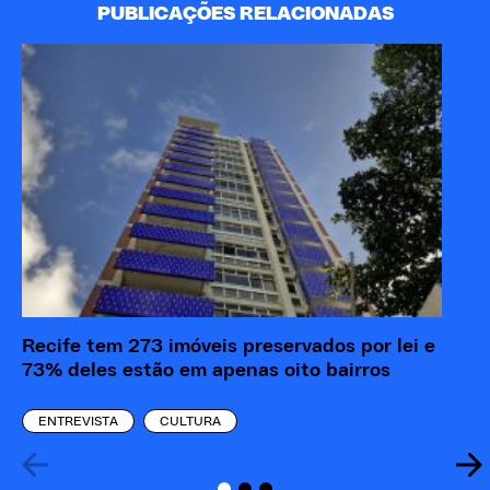
PUBLICAÇÕES RELACIONADAS
A 
Pa
Recife tem 273 imóveis preservados por lei e
73% deles estão em apenas oito bairros
ENTREVISTA
CULTURA