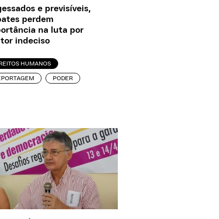
essados e previsíveis,
bates perdem
ortância na luta por
itor indeciso
IREITOS HUMANOS
EPORTAGEM
PODER