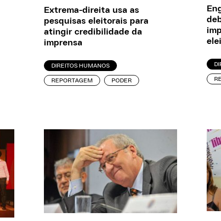
Eng
Extrema-direita usa as
de
pesquisas eleitorais para
imp
atingir credibilidade da
ele
imprensa
D
DIREITOS HUMANOS
R
REPORTAGEM
PODER