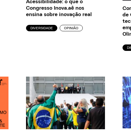
Acessibilidade: o que o
Congresso Inova.aê nos
Com
ensina sobre inovação real
de 
tec
em
DIVERSIDADE
OPINIÃO
Oli
D