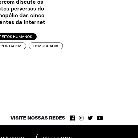
ercom discute os
itos perversos do
opólio das cinco
antes da internet
IREITOS HUMANOS
EPORTAGEM
DEMOCRACIA
VISITE NOSSAS REDES