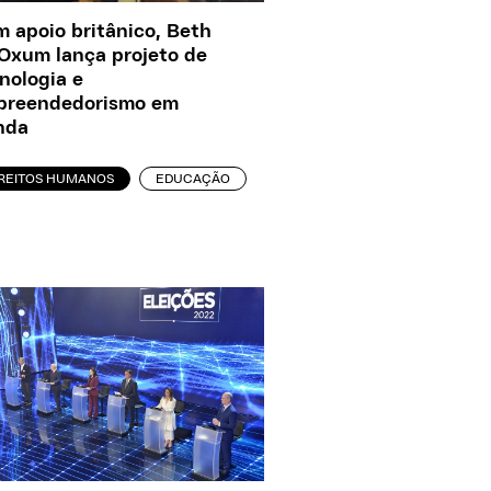
 apoio britânico, Beth
Oxum lança projeto de
nologia e
preendedorismo em
nda
IREITOS HUMANOS
EDUCAÇÃO