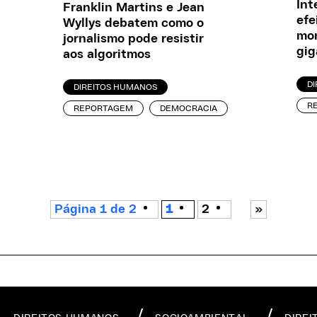
Int
Franklin Martins e Jean
efe
Wyllys debatem como o
mon
jornalismo pode resistir
gig
aos algoritmos
D
DIREITOS HUMANOS
R
REPORTAGEM
DEMOCRACIA
Página 1 de 2
1
2
»