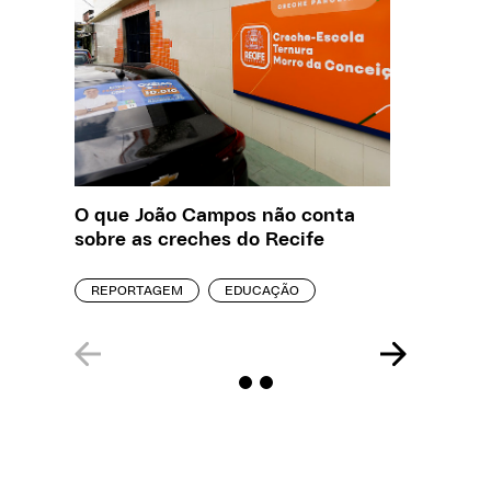
O que João Campos não conta
Creche 
sobre as creches do Recife
problem
precisa
REPORTAGEM
EDUCAÇÃO
ENTREVI