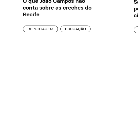
O que João Campos não
S
conta sobre as creches do
p
Recife
c
REPORTAGEM
EDUCAÇÃO