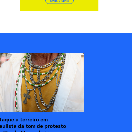
SAIBA MAIS
taque a terreiro em
aulista dá tom de protesto