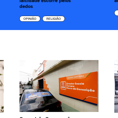
laicidade escorre pelos
a
dedos
OPINIÃO
RELIGIÃO