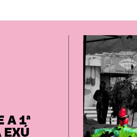
 A 1ª
 EXÚ