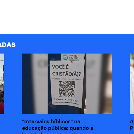
ADAS
"Intervalos bíblicos" na
A
educação pública: quando a
P