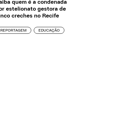
aiba quem é a condenada
or estelionato gestora de
inco creches no Recife
REPORTAGEM
EDUCAÇÃO