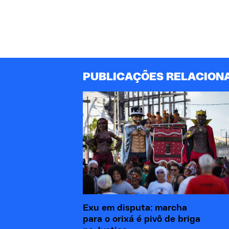
PUBLICAÇÕES RELACION
Exu em disputa: marcha
para o orixá é pivô de briga