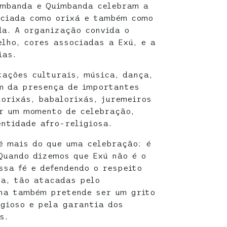
Umbanda e Quimbanda celebram a
nciada como orixá e também como
a. A organização convida o
elho, cores associadas a Exú, e a
ias.
ações culturais, música, dança,
m da presença de importantes
lorixás, babalorixás, juremeiros
r um momento de celebração,
entidade afro-religiosa.
é mais do que uma celebração: é
Quando dizemos que Exú não é o
ssa fé e defendendo o respeito
na, tão atacadas pelo
cha também pretende ser um grito
igioso e pela garantia dos
s.