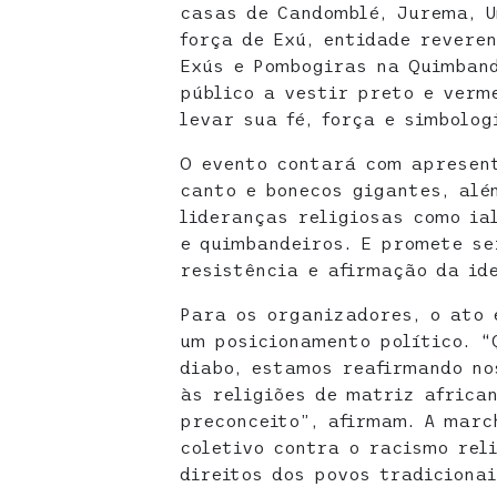
casas de Candomblé, Jurema, 
força de Exú, entidade revere
Exús e Pombogiras na Quimband
público a vestir preto e verm
levar sua fé, força e simbolog
O evento contará com apresent
canto e bonecos gigantes, alé
lideranças religiosas como ia
e quimbandeiros. E promete se
resistência e afirmação da id
Para os organizadores, o ato 
um posicionamento político. “
diabo, estamos reafirmando no
às religiões de matriz africa
preconceito”, afirmam. A mar
coletivo contra o racismo rel
direitos dos povos tradicionai