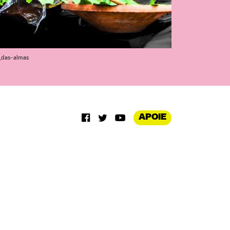
_das-almas
APOIE