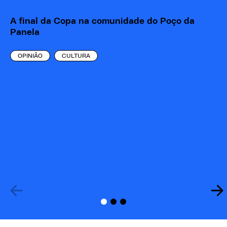
A final da Copa na comunidade do Poço da
Panela
OPINIÃO
CULTURA
Po