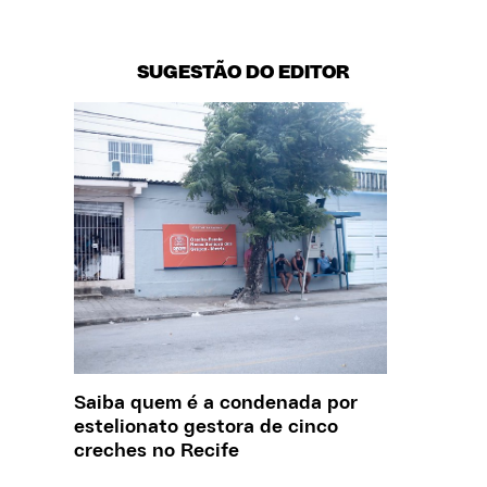
SUGESTÃO DO EDITOR
Saiba quem é a condenada por
O que J
estelionato gestora de cinco
sobre a
creches no Recife
REPORT