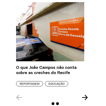
O que João Campos não conta
Saiba q
sobre as creches do Recife
estelio
creches
REPORTAGEM
EDUCAÇÃO
REPORT