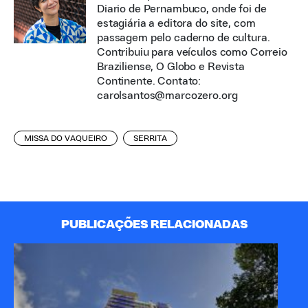
Diario de Pernambuco, onde foi de
estagiária a editora do site, com
passagem pelo caderno de cultura.
Contribuiu para veículos como Correio
Braziliense, O Globo e Revista
Continente. Contato:
carolsantos@marcozero.org
MISSA DO VAQUEIRO
SERRITA
PUBLICAÇÕES RELACIONADAS
A 
Pa