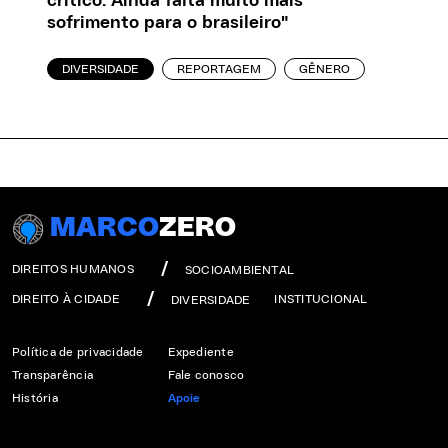
crítico. Ainda falta muito mais
sofrimento para o brasileiro"
DIVERSIDADE
REPORTAGEM
GÊNERO
MARCO
ZERO
DIREITOS HUMANOS
SOCIOAMBIENTAL
DIREITO À CIDADE
INSTITUCIONAL
DIVERSIDADE
Política de privacidade
Expediente
Transparência
Fale conosco
História
Apoie