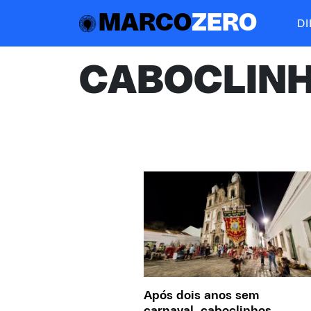
MARCO
ZERO
D
CABOCLIN
Após dois anos sem