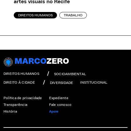
artes visuais no Recife
DIREITOS HUMANOS
TRABALHO
MARCO
ZERO
DIREITOS HUMANOS
SOCIOAMBIENTAL
DIREITO À CIDADE
INSTITUCIONAL
DIVERSIDADE
Política de privacidade
Expediente
Transparência
Fale conosco
História
Apoie