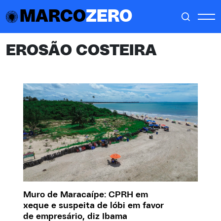
MARCO
ZERO
EROSÃO COSTEIRA
Muro de Maracaípe: CPRH em
xeque e suspeita de lóbi em favor
de empresário, diz Ibama