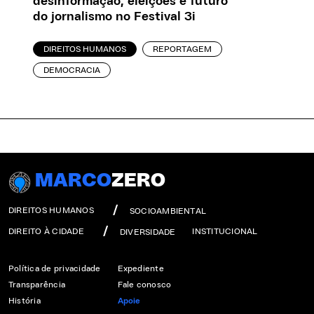
desinformação, eleições e futuro
do jornalismo no Festival 3i
DIREITOS HUMANOS
REPORTAGEM
DEMOCRACIA
MARCO
ZERO
DIREITOS HUMANOS
SOCIOAMBIENTAL
DIREITO À CIDADE
INSTITUCIONAL
DIVERSIDADE
Política de privacidade
Expediente
Transparência
Fale conosco
História
Apoie