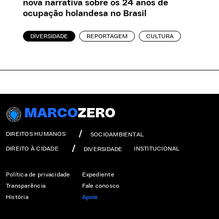
nova narrativa sobre os 24 anos de
ocupação holandesa no Brasil
DIVERSIDADE
REPORTAGEM
CULTURA
MARCO
ZERO
DIREITOS HUMANOS
SOCIOAMBIENTAL
DIREITO À CIDADE
INSTITUCIONAL
DIVERSIDADE
Política de privacidade
Expediente
Transparência
Fale conosco
História
Apoie