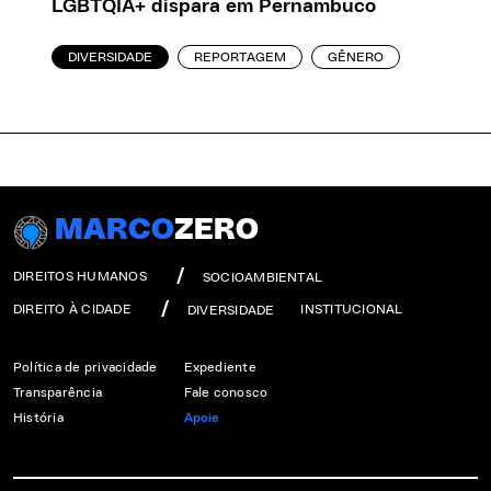
LGBTQIA+ dispara em Pernambuco
DIVERSIDADE
REPORTAGEM
GÊNERO
MARCO
ZERO
DIREITOS HUMANOS
SOCIOAMBIENTAL
DIREITO À CIDADE
INSTITUCIONAL
DIVERSIDADE
Política de privacidade
Expediente
Transparência
Fale conosco
História
Apoie