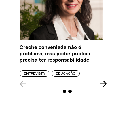
Creche conveniada não é
O que J
problema, mas poder público
sobre a
precisa ter responsabilidade
REPORT
ENTREVISTA
EDUCAÇÃO