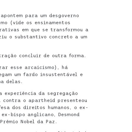
s apontem para um desgoverno
smo (vide os ensinamentos
rativas em que se transformou a
ziu o substantivo concreto a um
tração concluir de outra forma.
zar esse arcaicismo), há
egam um fardo insustentável e
ma delas.
a experiência da segregação
ta contra o apartheid presenteou
fesa dos direitos humanos, o ex-
 ex-bispo anglicano, Desmond
Prêmio Nobel da Paz.