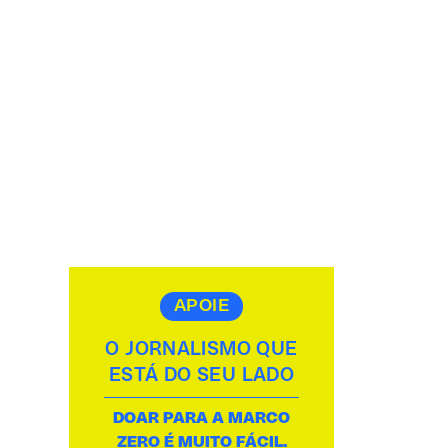
APOIE
O JORNALISMO QUE
ESTÁ DO SEU LADO
DOAR PARA A MARCO
ZERO É MUITO FÁCIL.