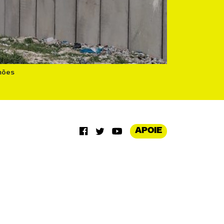
mões
APOIE