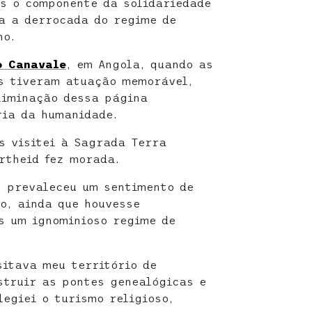
s o componente da solidariedade
ra a derrocada do regime de
no.
o Canavale
, em Angola, quando as
as tiveram atuação memorável,
liminação dessa página
ria da humanidade.
os visitei à Sagrada Terra
rtheid fez morada.
, prevaleceu um sentimento de
o, ainda que houvesse
s um ignominioso regime de
sitava meu território de
struir as pontes genealógicas e
legiei o turismo religioso,