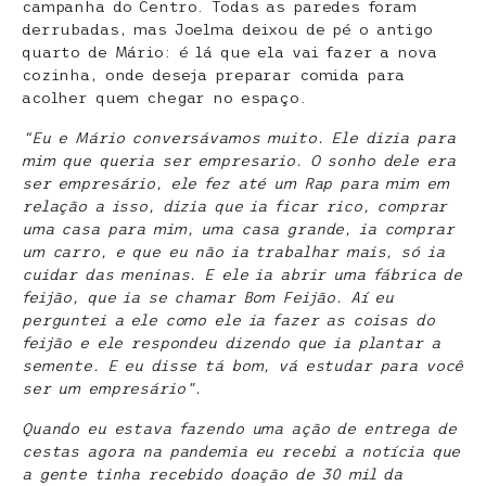
campanha do Centro. Todas as paredes foram
derrubadas, mas Joelma deixou de pé o antigo
quarto de Mário: é lá que ela vai fazer a nova
cozinha, onde deseja preparar comida para
acolher quem chegar no espaço.
“Eu e Mário conversávamos muito. Ele dizia para
mim que queria ser empresario. O sonho dele era
ser empresário, ele fez até um Rap para mim em
relação a isso, dizia que ia ficar rico, comprar
uma casa para mim, uma casa grande, ia comprar
um carro, e que eu não ia trabalhar mais, só ia
cuidar das meninas. E ele ia abrir uma fábrica de
feijão, que ia se chamar Bom Feijão. Aí eu
perguntei a ele como ele ia fazer as coisas do
feijão e ele respondeu dizendo que ia plantar a
semente. E eu disse tá bom, vá estudar para você
ser um empresário”.
Quando eu estava fazendo uma ação de entrega de
cestas agora na pandemia eu recebi a notícia que
a gente tinha recebido doação de
30 mil
da