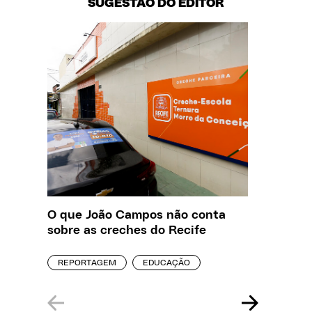
SUGESTÃO DO EDITOR
O que João Campos não conta
Saiba q
sobre as creches do Recife
estelio
creches
REPORTAGEM
EDUCAÇÃO
REPORT