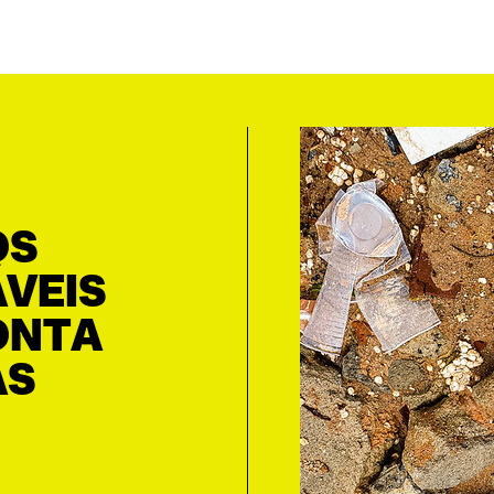
OS
VEIS
ONTA
AS