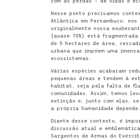
com as perdas – de vidas e ec
Nesse ponto precisamos conte
Atlântica em Pernambuco: nos 
originalmente nossa exuberan
(quase 70%) está fragmentada
de 5 hectares de área, cercad
urbana que impõem uma imensa
ecossistemas.
Várias espécies acabaram redu
pequenas áreas e tendem à ext
habitat, seja pela falta de fl
comunidades. Assim, temos lev
extinção e, junto com elas, s
a própria humanidade depende
Diante desse contexto, é impo
discussão atual e emblemática
Sargentos de Armas do Exércit