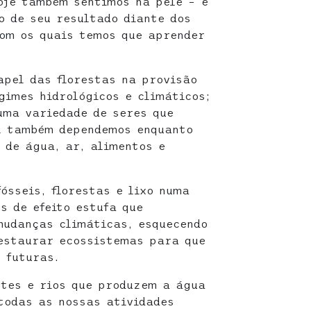
oje também sentimos na pele – e
 de seu resultado diante dos
om os quais temos que aprender
pel das florestas na provisão
gimes hidrológicos e climáticos;
uma variedade de seres que
al também dependemos enquanto
 de água, ar, alimentos e
ósseis, florestas e lixo numa
s de efeito estufa que
mudanças climáticas, esquecendo
restaurar ecossistemas para que
 futuras.
ntes e rios que produzem a água
todas as nossas atividades