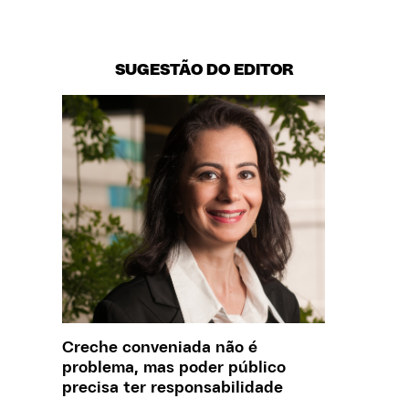
SUGESTÃO DO EDITOR
Creche conveniada não é
O que J
problema, mas poder público
sobre a
precisa ter responsabilidade