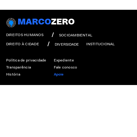
MARCO
ZERO
DIREITOS HUMANOS
SOCIOAMBIENTAL
DIREITO À CIDADE
INSTITUCIONAL
DIVERSIDADE
Política de privacidade
Expediente
Transparência
Fale conosco
História
Apoie
ASSOCIADO
APOIO INSTITUCIONAL
Esta obra está licenciado com uma licença creative commons atribuição sem
derivações 3.0 Brasil