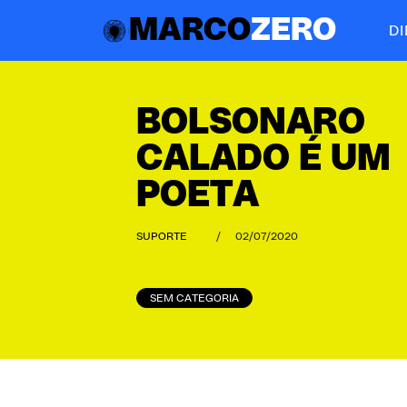
MARCO
ZERO
D
BOLSONARO
CALADO É UM
POETA
SUPORTE
/
02/07/2020
SEM CATEGORIA