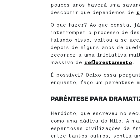
poucos anos haverá uma savan
descobrir que dependemos de
r
O que fazer? Ao que consta, j
interromper o processo de de
falando nisso, voltou a se ac
depois de alguns anos de qued
recorrer a uma iniciativa mu
massivo de
reflorestamento
.
É possível? Deixo essa pergun
enquanto, faço um parêntese 
PARÊNTESE PARA DRAMATI
Heródoto, que escreveu no sécu
como uma dádiva do Nilo. A ma
espantosas civilizações da An
entre tantos outros, sentia um