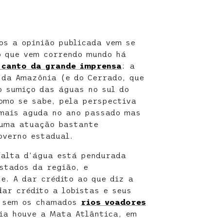
os a opinião publicada vem se
o que vem correndo mundo há
 canto da grande imprensa
: a
 da Amazônia (e do Cerrado, que
 sumiço das águas no sul do
como se sabe, pela perspectiva
 mais aguda no ano passado mas
 uma atuação bastante
overno estadual.
falta d’água está pendurada
stados da região, e
e. A dar crédito ao que diz a
dar crédito a lobistas e seus
, sem os chamados
rios voadores
dia houve a Mata Atlântica, em