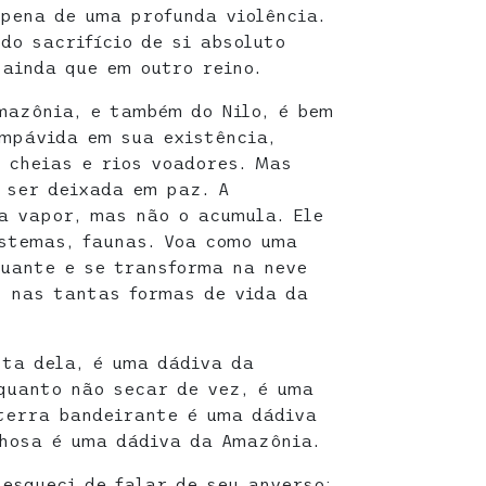
 pena de uma profunda violência.
do sacrifício de si absoluto
 ainda que em outro reino.
mazônia, e também do Nilo, é bem
impávida em sua existência,
, cheias e rios voadores. Mas
 ser deixada em paz. A
a vapor, mas não o acumula. Ele
istemas, faunas. Voa como uma
tuante e se transforma na neve
, nas tantas formas de vida da
sta dela, é uma dádiva da
quanto não secar de vez, é uma
terra bandeirante é uma dádiva
hosa é uma dádiva da Amazônia.
 esqueci de falar de seu anverso: