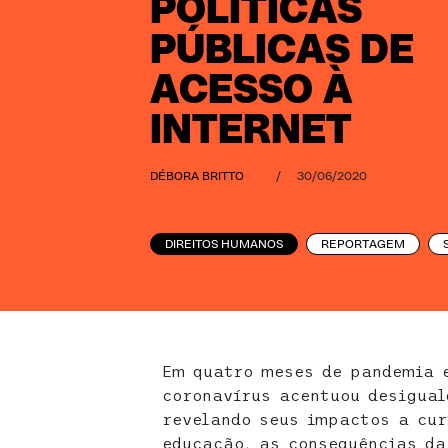
POLÍTICAS
PÚBLICAS DE
ACESSO À
INTERNET
DÉBORA BRITTO
/
30/06/2020
DIREITOS HUMANOS
REPORTAGEM
Em quatro meses de pandemia e
coronavírus acentuou desigual
revelando seus impactos a cur
educação, as consequências da