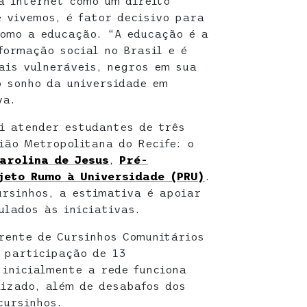
 à internet como um direito
 vivemos, é fator decisivo para
como a educação. “A educação é a
formação social no Brasil e é
ais vulneráveis, negros em sua
 sonho da universidade em
va.
i atender estudantes de três
ião Metropolitana do Recife: o
arolina de Jesus
,
Pré-
jeto Rumo à Universidade (PRU)
.
ursinhos, a estimativa é apoiar
ulados às iniciativas.
rente de Cursinhos Comunitários
 participação de 13
 inicialmente a rede funciona
izado, além de desabafos dos
cursinhos.