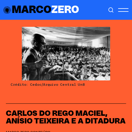
MARCO
ZERO
Crédito: Cedoc/Arquivo Central UnB
CARLOS DO REGO MACIEL,
ANÍSIO TEIXEIRA E A DITADURA