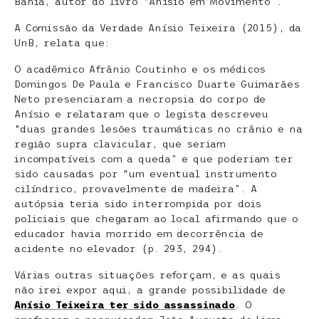
Bahia, autor do livro “Anísio em Movimento”.
A Comissão da Verdade Anísio Teixeira (2015), da
UnB, relata que:
O acadêmico Afrânio Coutinho e os médicos
Domingos De Paula e Francisco Duarte Guimarães
Neto presenciaram a necropsia do corpo de
Anísio e relataram que o legista descreveu
“duas grandes lesões traumáticas no crânio e na
região supra clavicular, que seriam
incompatíveis com a queda” e que poderiam ter
sido causadas por “um eventual instrumento
cilíndrico, provavelmente de madeira”. A
autópsia teria sido interrompida por dois
policiais que chegaram ao local afirmando que o
educador havia morrido em decorrência de
acidente no elevador (p. 293, 294).
Várias outras situações reforçam, e as quais
não irei expor aqui, a grande possibilidade de
Anísio Teixeira ter sido assassinado
. O