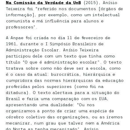
Na Comissão da Verdade da UnB
(2015), Anísio
Teixeira foi “referido nos documentos [órgãos de
informação], por exemplo, como um intelectual
comunista e má influência para alunos e
professores”.
A Anpae foi criada no dia 11 de fevereiro de
1961, durante o I Simpósio Brasileiro de
Administração Escolar. Anísio Teixeira
participou dele com um texto que tinha como
título “O que é administração escolar”. O texto
tratava sobre como não deve ser a escola, como
é o caso da atual: burocrática, hierárquica e
cumpridora das normas hierárquicas da educação
proferidas pelos superiores (como foi na
ditadura). O texto alertava para a situação do
Brasil e fazia uma comparação com os EUA,
apresentando uma dualidade: “Ou nos
organizamos a ponto de criar uma espécie de
cérebro coletivo das organizações, ou as iremos
mecanizar, num grau que talvez nem a América
do Norte as tenha mecanizado”. Anísio