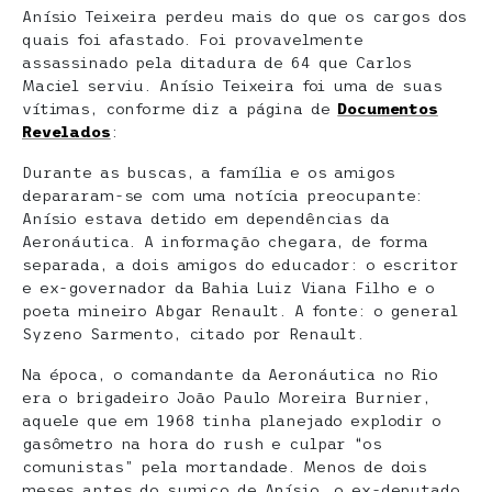
Anísio Teixeira perdeu mais do que os cargos dos
quais foi afastado. Foi provavelmente
assassinado pela ditadura de 64 que Carlos
Maciel serviu. Anísio Teixeira foi uma de suas
vítimas, conforme diz a página de
Documentos
Revelados
:
Durante as buscas, a família e os amigos
depararam-se com uma notícia preocupante:
Anísio estava detido em dependências da
Aeronáutica. A informação chegara, de forma
separada, a dois amigos do educador: o escritor
e ex-governador da Bahia Luiz Viana Filho e o
poeta mineiro Abgar Renault. A fonte: o general
Syzeno Sarmento, citado por Renault.
Na época, o comandante da Aeronáutica no Rio
era o brigadeiro João Paulo Moreira Burnier,
aquele que em 1968 tinha planejado explodir o
gasômetro na hora do rush e culpar “os
comunistas” pela mortandade. Menos de dois
meses antes do sumiço de Anísio, o ex-deputado