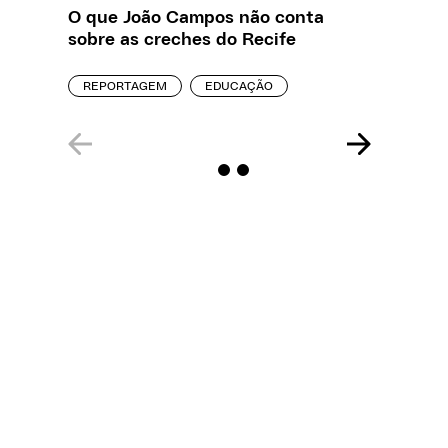
O que João Campos não conta
Creche 
sobre as creches do Recife
problem
precisa
REPORTAGEM
EDUCAÇÃO
ENTREVI