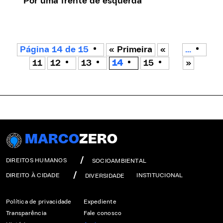
Por uma frente de esquerda
Página 14 de 15
« Primeira
«
...
11
12
13
14
15
»
MARCO
ZERO
DIREITOS HUMANOS
SOCIOAMBIENTAL
DIREITO À CIDADE
INSTITUCIONAL
DIVERSIDADE
Política de privacidade
Expediente
Transparência
Fale conosco