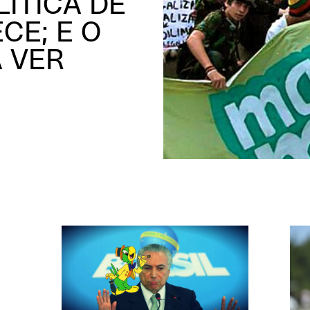
ÍTICA DE
CE; E O
 VER