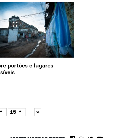
re portões e lugares
isíveis
15
»