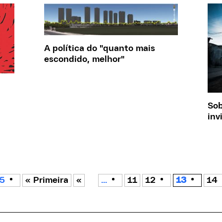
A política do "quanto mais
escondido, melhor"
Sob
inv
15
« Primeira
«
...
11
12
13
14