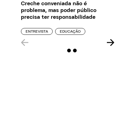
Creche conveniada não é
Saiba q
problema, mas poder público
estelio
precisa ter responsabilidade
creches
ENTREVISTA
EDUCAÇÃO
REPORT